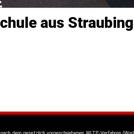
E
schule aus Straubin
nach dem gesetzlich vorgeschriebenen WLTP-Verfahren (World