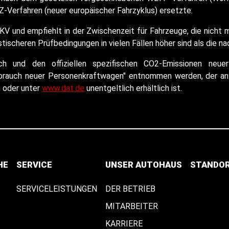
-Verfahren (neuer europäischer Fahrzyklus) ersetzte.
KV und empfiehlt in der Zwischenzeit für Fahrzeuge, die nich
ischeren Prüfbedingungen in vielen Fällen höher sind als die n
auch und den offiziellen spezifischen CO2-Emissionen n
rbrauch neuer Personenkraftwagen" entnommen werden, der an 
n oder unter
www.dat.de
unentgeltlich erhältlich ist.
HE
SERVICE
UNSER AUTOHAUS
STANDO
SERVICELEISTUNGEN
DER BETRIEB
MITARBEITER
KARRIERE